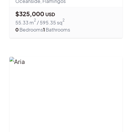
Oceanside
,
Flamingos
$
325,000
USD
2
2
55.33
m
/
595.35
sq
0
Bedrooms
1
Bathrooms