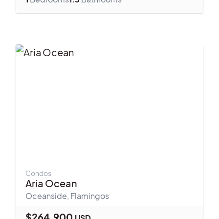
Condos
Aria Ocean
Oceanside
,
Flamingos
$
264,900
USD