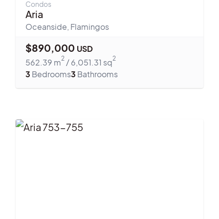
Condos
Aria
Oceanside
,
Flamingos
$
890,000
USD
2
2
562.39
m
/
6,051.31
sq
3
Bedrooms
3
Bathrooms