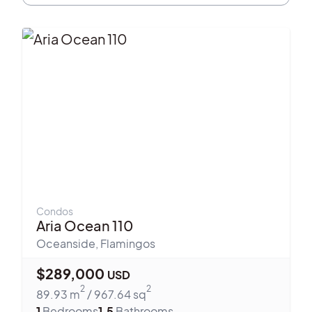
Condos
Aria Ocean 110
Oceanside
,
Flamingos
$
289,000
USD
2
2
89.93
m
/
967.64
sq
1
Bedrooms
1.5
Bathrooms