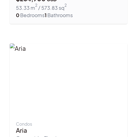
2
2
53.33
m
/
573.83
sq
0
Bedrooms
1
Bathrooms
Condos
Aria