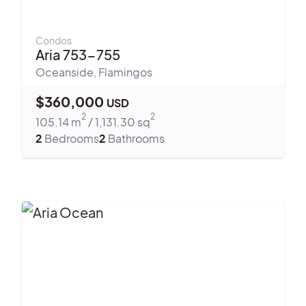
Condos
Aria 753-755
Oceanside
,
Flamingos
$
360,000
USD
2
2
105.14
m
/
1,131.30
sq
2
Bedrooms
2
Bathrooms