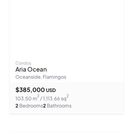
Condos
Aria Ocean
Oceanside
,
Flamingos
$
385,000
USD
2
2
103.50
m
/
1,113.66
sq
2
Bedrooms
2
Bathrooms