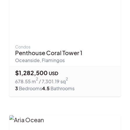
Condos
Penthouse Coral Tower 1
Oceanside
,
Flamingos
$
1,282,500
USD
2
2
678.55
m
/
7,301.19
sq
3
Bedrooms
4.5
Bathrooms