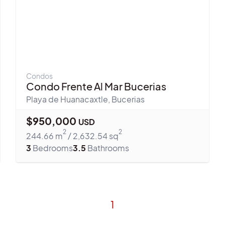
Condos
Condo Frente Al Mar Bucerias
Playa de Huanacaxtle
,
Bucerias
$
950,000
USD
2
2
244.66
m
/
2,632.54
sq
3
Bedrooms
3.5
Bathrooms
1