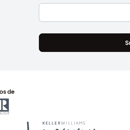
S
os de