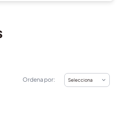
s
Ordena por
: