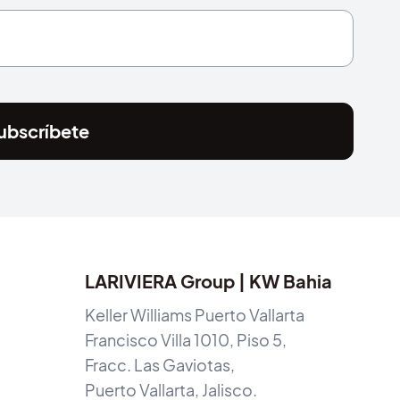
ubscríbete
LARIVIERA Group | KW Bahia
Keller Williams Puerto Vallarta
Francisco Villa 1010, Piso 5,
Fracc. Las Gaviotas,
Puerto Vallarta, Jalisco.