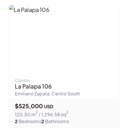
Condos
La Palapa 106
Emiliano Zapata
,
Centro South
$
525,000
USD
2
2
120.50
m
/
1,296.58
sq
2
Bedrooms
2
Bathrooms