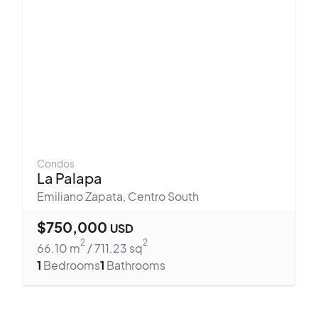
Condos
La Palapa
Emiliano Zapata
,
Centro South
$
750,000
USD
2
2
66.10
m
/
711.23
sq
1
Bedrooms
1
Bathrooms