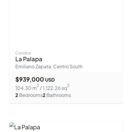
Condos
La Palapa
Emiliano Zapata
,
Centro South
$
939,000
USD
2
2
104.30
m
/
1,122.26
sq
2
Bedrooms
2
Bathrooms