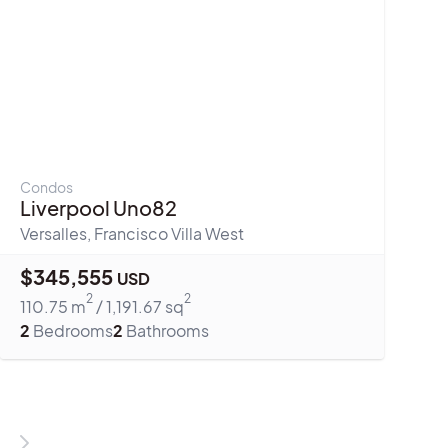
Condos
Liverpool Uno82
Versalles
,
Francisco Villa West
$
345,555
USD
2
2
110.75
m
/
1,191.67
sq
2
Bedrooms
2
Bathrooms