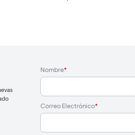
Nombre
*
uevas
cado
Correo Electrónico
*