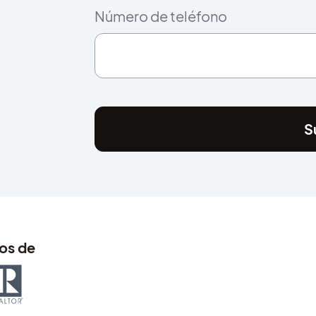
Número de teléfono
S
os de