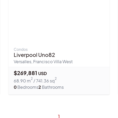
Condos
Liverpool Uno82
Versalles
,
Francisco Villa West
$
269,881
USD
2
2
68.90
m
/
741.36
sq
0
Bedrooms
2
Bathrooms
1