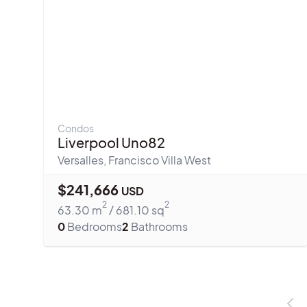
Condos
Liverpool Uno82
Versalles
,
Francisco Villa West
$
241,666
USD
2
2
63.30
m
/
681.10
sq
0
Bedrooms
2
Bathrooms