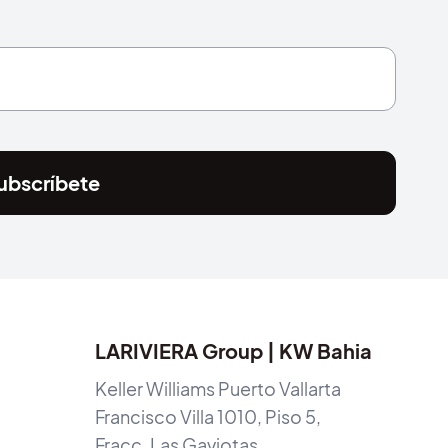
ubscríbete
LARIVIERA Group | KW Bahia
Keller Williams Puerto Vallarta
Francisco Villa 1010, Piso 5,
Fracc. Las Gaviotas,