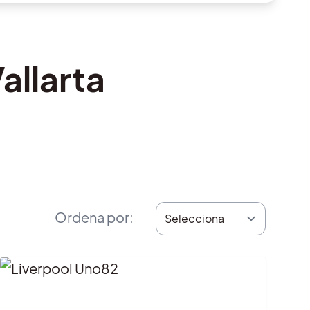
allarta
Ordena por
: