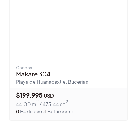
Condos
Makare 304
Playa de Huanacaxtle
,
Bucerias
$
199,995
USD
2
2
44.00
m
/
473.44
sq
0
Bedrooms
1
Bathrooms