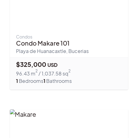
Condos
Condo Makare 101
Playa de Huanacaxtle
,
Bucerias
$
325,000
USD
2
2
96.43
m
/
1,037.58
sq
1
Bedrooms
1
Bathrooms