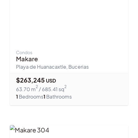
Condos
Makare
Playa de Huanacaxtle
,
Bucerias
$
263,245
USD
2
2
63.70
m
/
685.41
sq
1
Bedrooms
1
Bathrooms