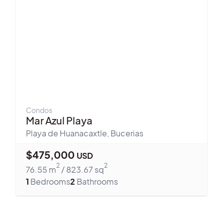
Condos
Mar Azul Playa
Playa de Huanacaxtle
,
Bucerias
$
475,000
USD
2
2
76.55
m
/
823.67
sq
1
Bedrooms
2
Bathrooms