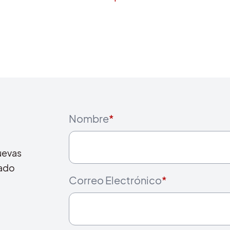
Nombre
*
uevas
cado
Correo Electrónico
*