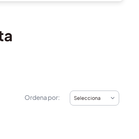
ta
Ordena por
: