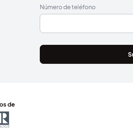
Número de teléfono
S
os de