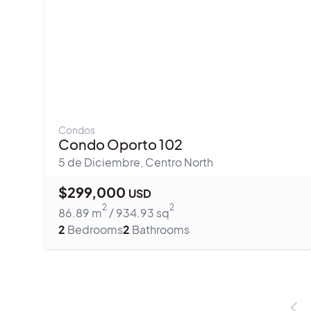
Condos
Condo Oporto 102
5 de Diciembre
,
Centro North
$
299,000
USD
2
2
86.89
m
/
934.93
sq
2
Bedrooms
2
Bathrooms