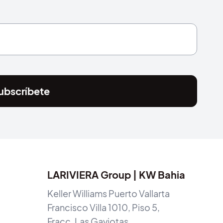
ubscríbete
LARIVIERA Group | KW Bahia
Keller Williams Puerto Vallarta
Francisco Villa 1010, Piso 5,
Fracc. Las Gaviotas,