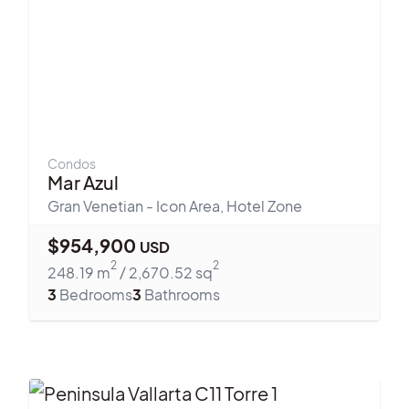
Condos
Mar Azul
Gran Venetian - Icon Area
,
Hotel Zone
$
954,900
USD
2
2
248.19
m
/
2,670.52
sq
3
Bedrooms
3
Bathrooms