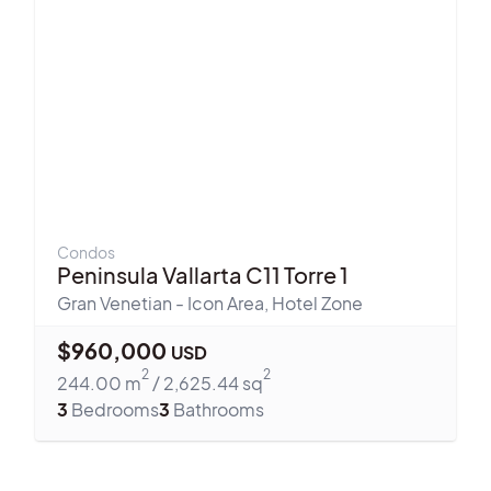
Condos
Peninsula Vallarta C11 Torre 1
Gran Venetian - Icon Area
,
Hotel Zone
$
960,000
USD
2
2
244.00
m
/
2,625.44
sq
3
Bedrooms
3
Bathrooms