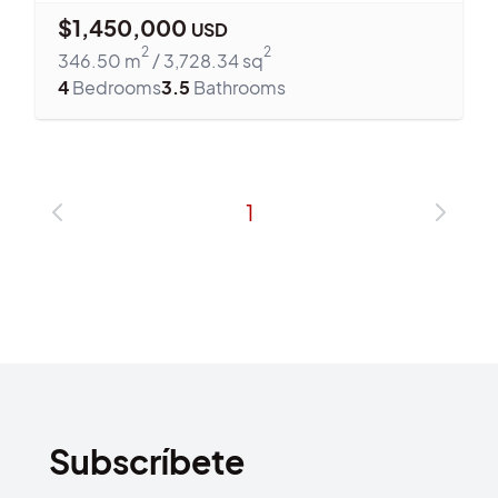
$
1,450,000
USD
2
2
346.50
m
/
3,728.34
sq
4
Bedrooms
3.5
Bathrooms
1
Subscríbete