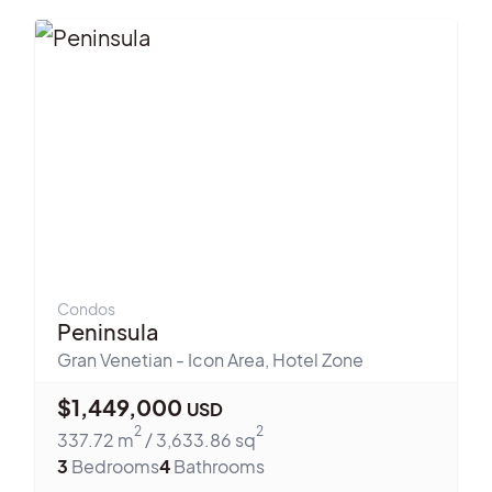
Condos
Peninsula
Gran Venetian - Icon Area
,
Hotel Zone
$
1,449,000
USD
2
2
337.72
m
/
3,633.86
sq
3
Bedrooms
4
Bathrooms