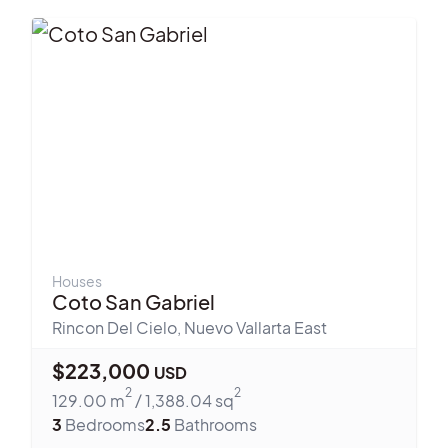
Houses
Coto San Gabriel
Rincon Del Cielo
,
Nuevo Vallarta East
$
223,000
USD
2
2
129.00
m
/
1,388.04
sq
3
Bedrooms
2.5
Bathrooms