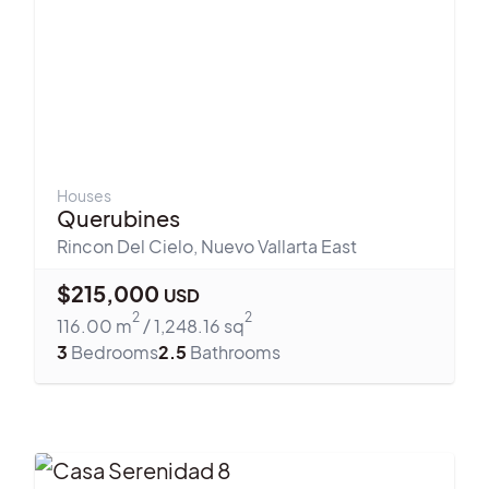
Houses
Querubines
Rincon Del Cielo
,
Nuevo Vallarta East
$
215,000
USD
2
2
116.00
m
/
1,248.16
sq
3
Bedrooms
2.5
Bathrooms