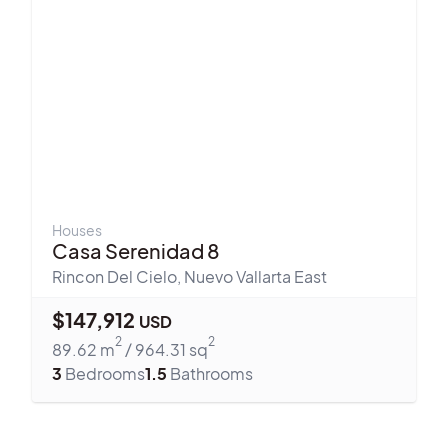
Houses
Casa Serenidad 8
Rincon Del Cielo
,
Nuevo Vallarta East
$
147,912
USD
2
2
89.62
m
/
964.31
sq
3
Bedrooms
1.5
Bathrooms