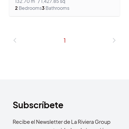
132.70
m
/
1,427.85
sq
2
Bedrooms
3
Bathrooms
1
Subscríbete
Recibe el Newsletter de La Riviera Group