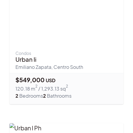
Condos
Urban Ii
Emiliano Zapata
,
Centro South
$
549,000
USD
2
2
120.18
m
/
1,293.13
sq
2
Bedrooms
2
Bathrooms