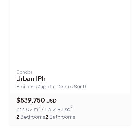
Condos
Urban I Ph
Emiliano Zapata
,
Centro South
$
539,750
USD
2
2
122.02
m
/
1,312.93
sq
2
Bedrooms
2
Bathrooms