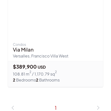
Condos
Via Milan
Versalles
,
Francisco Villa West
$
389,900
USD
2
2
108.81
m
/
1,170.79
sq
2
Bedrooms
2
Bathrooms
1