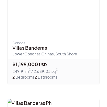
Condos
Villas Banderas
Lower Conchas Chinas
,
South Shore
$
1,199,000
USD
2
2
249.91
m
/
2,689.03
sq
2
Bedrooms
2
Bathrooms