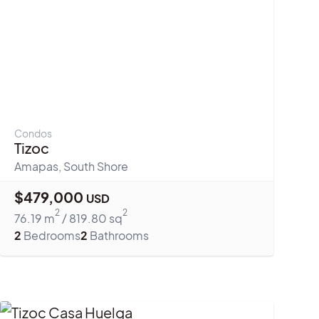
Condos
Tizoc
Amapas
,
South Shore
$
479,000
USD
2
2
76.19
m
/
819.80
sq
2
Bedrooms
2
Bathrooms