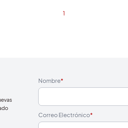
1
Nombre
*
uevas
cado
Correo Electrónico
*