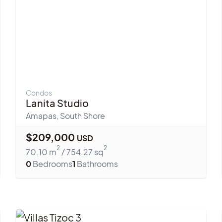
Condos
Lanita Studio
Amapas
,
South Shore
$
209,000
USD
2
2
70.10
m
/
754.27
sq
0
Bedrooms
1
Bathrooms