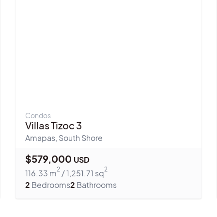
Condos
Villas Tizoc 3
Amapas
,
South Shore
$
579,000
USD
2
2
116.33
m
/
1,251.71
sq
2
Bedrooms
2
Bathrooms