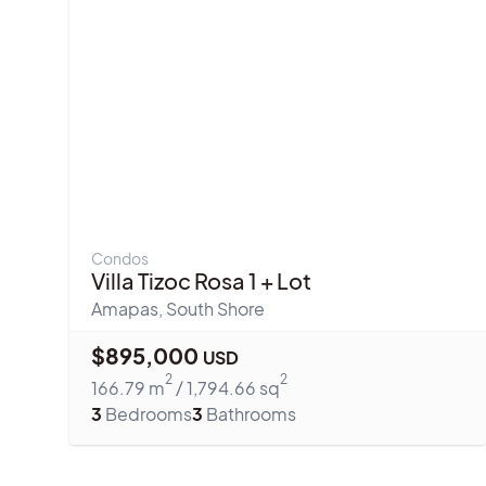
Condos
Villa Tizoc Rosa 1 + Lot
Amapas
,
South Shore
$
895,000
USD
2
2
166.79
m
/
1,794.66
sq
3
Bedrooms
3
Bathrooms