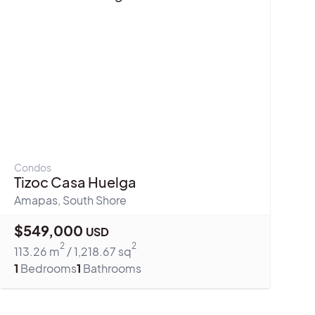
Condos
Tizoc Casa Huelga
Amapas
,
South Shore
$
549,000
USD
2
2
113.26
m
/
1,218.67
sq
1
Bedrooms
1
Bathrooms