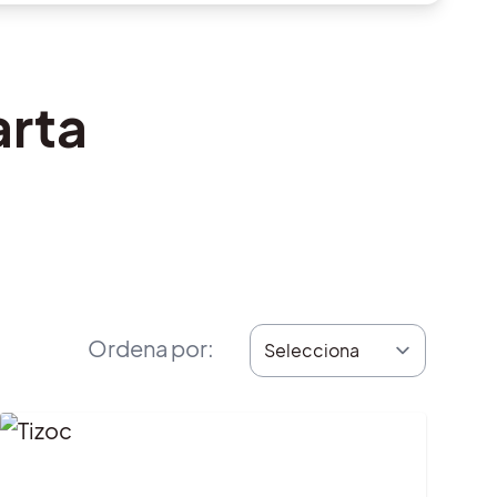
arta
Ordena por
: