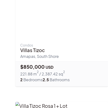
Condos
Villas Tizoc
Amapas
,
South Shore
$
850,000
USD
2
2
221.88
m
/
2,387.42
sq
2
Bedrooms
2.5
Bathrooms