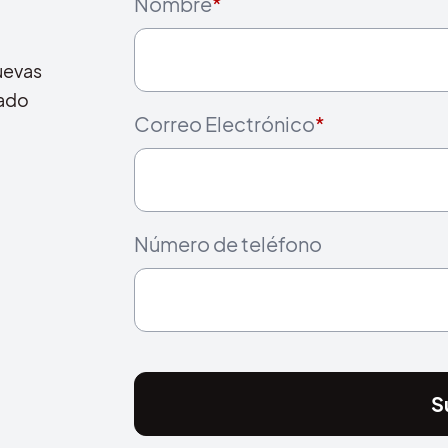
Nombre
*
uevas
cado
Correo Electrónico
*
Número de teléfono
S