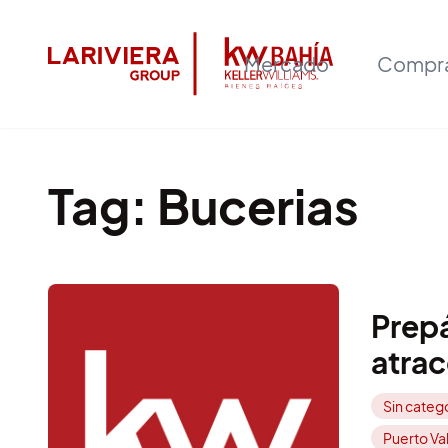
Mercado
Compr
Tag
:
Bucerias
Prepá
atrac
Sin catego
Puerto Val