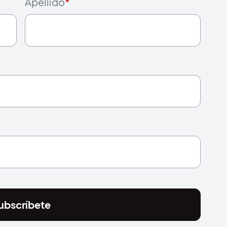
Apellido
*
ubscríbete