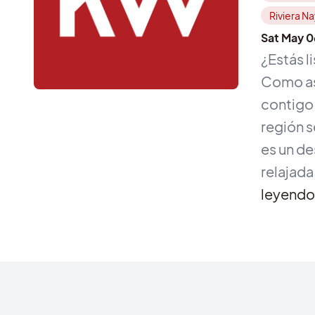
Riviera Na
Sat May 
¿Estás l
Como as
contigo 
región s
es un de
relajad
leyend