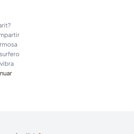
arit?
mpartir
hermosa
 surfero
vibra
nuar