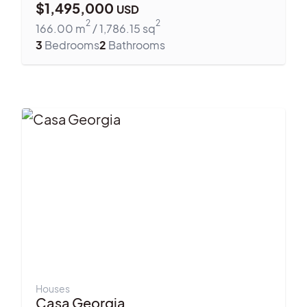
$
1,495,000
USD
2
2
166.00
m
/
1,786.15
sq
3
Bedrooms
2
Bathrooms
Houses
Casa Georgia