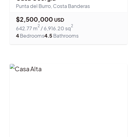
Punta del Burro
,
Costa Banderas
$
2,500,000
USD
2
2
642.77
m
/
6,916.20
sq
4
Bedrooms
4.5
Bathrooms