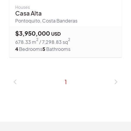
Houses
Casa Alta
Pontoquito
,
Costa Banderas
$
3,950,000
USD
2
2
678.33
m
/
7,298.83
sq
4
Bedrooms
5
Bathrooms
1