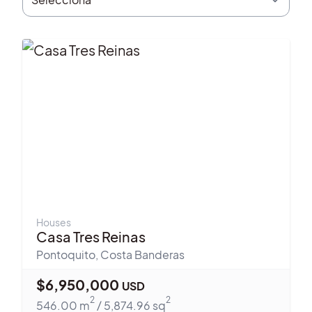
Houses
Casa Tres Reinas
Pontoquito
,
Costa Banderas
$
6,950,000
USD
2
2
546.00
m
/
5,874.96
sq