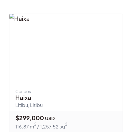
Condos
Haixa
Litibu
,
Litibu
$
299,000
USD
2
2
116.87
m
/
1,257.52
sq