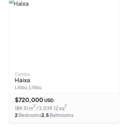
Condos
Haixa
Litibu
,
Litibu
$
720,000
USD
2
2
189.51
m
/
2,039.12
sq
2
Bedrooms
2.5
Bathrooms