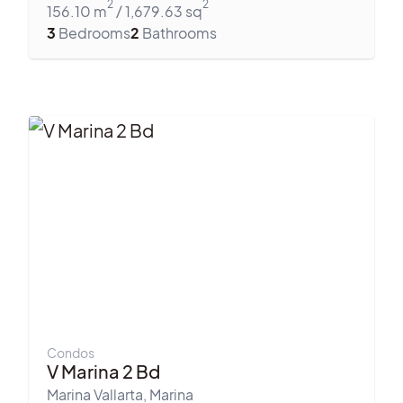
2
2
156.10
m
/
1,679.63
sq
3
Bedrooms
2
Bathrooms
Condos
V Marina 2 Bd
Marina Vallarta
,
Marina