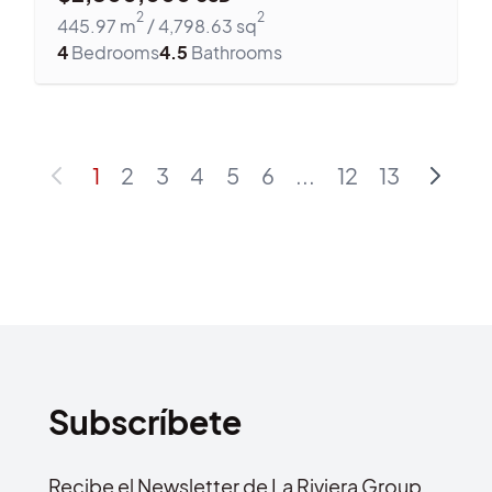
2
2
445.97
m
/
4,798.63
sq
4
Bedrooms
4.5
Bathrooms
1
2
3
4
5
6
...
12
13
Subscríbete
Recibe el Newsletter de La Riviera Group