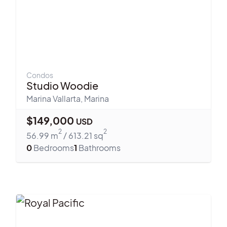
Condos
Studio Woodie
Marina Vallarta
,
Marina
$
149,000
USD
2
2
56.99
m
/
613.21
sq
0
Bedrooms
1
Bathrooms