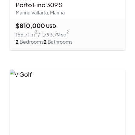
Porto Fino 309 S
Marina Vallarta
,
Marina
$
810,000
USD
2
2
166.71
m
/
1,793.79
sq
2
Bedrooms
2
Bathrooms