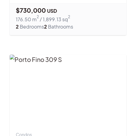
$
730,000
USD
2
2
176.50
m
/
1,899.13
sq
2
Bedrooms
2
Bathrooms
Condos