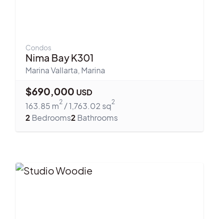
Condos
Nima Bay K301
Marina Vallarta
,
Marina
$
690,000
USD
2
2
163.85
m
/
1,763.02
sq
2
Bedrooms
2
Bathrooms