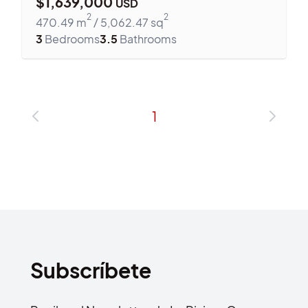
$
1,639,000
USD
2
2
470.49
m
/
5,062.47
sq
3
Bedrooms
3.5
Bathrooms
1
Subscríbete