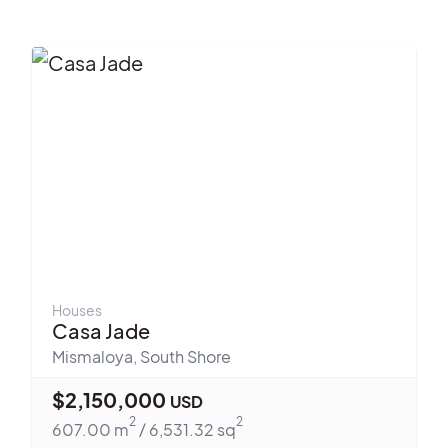
Houses
Casa Jade
Mismaloya
,
South Shore
$
2,150,000
USD
2
2
607.00
m
/
6,531.32
sq