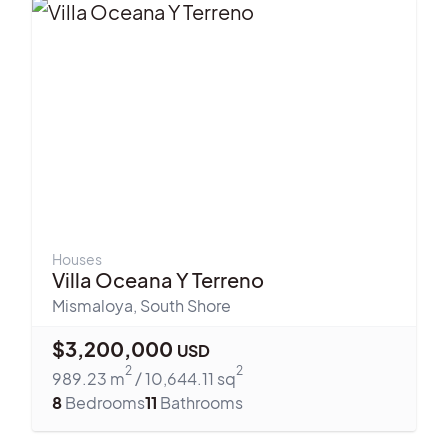
Houses
Villa Oceana Y Terreno
Mismaloya
,
South Shore
$
3,200,000
USD
2
2
989.23
m
/
10,644.11
sq
8
Bedrooms
11
Bathrooms