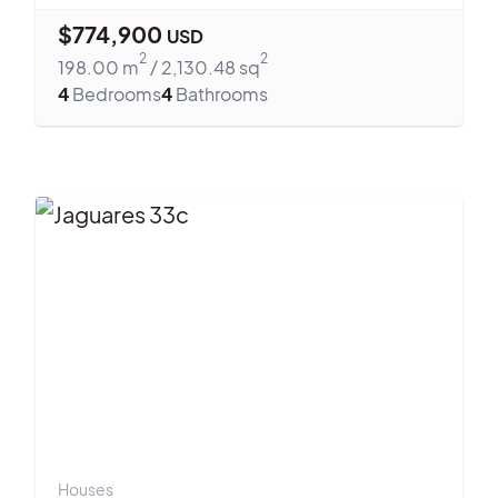
$
774,900
USD
2
2
198.00
m
/
2,130.48
sq
4
Bedrooms
4
Bathrooms
Houses