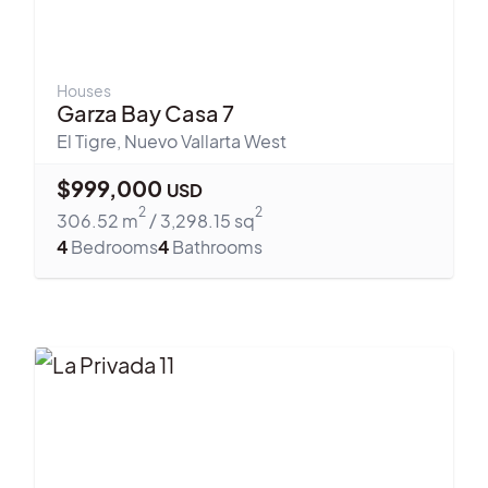
Houses
Garza Bay Casa 7
El Tigre
,
Nuevo Vallarta West
$
999,000
USD
2
2
306.52
m
/
3,298.15
sq
4
Bedrooms
4
Bathrooms