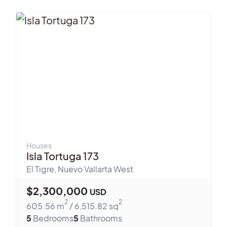
Houses
Isla Tortuga 173
El Tigre
,
Nuevo Vallarta West
$
2,300,000
USD
2
2
605.56
m
/
6,515.82
sq
5
Bedrooms
5
Bathrooms