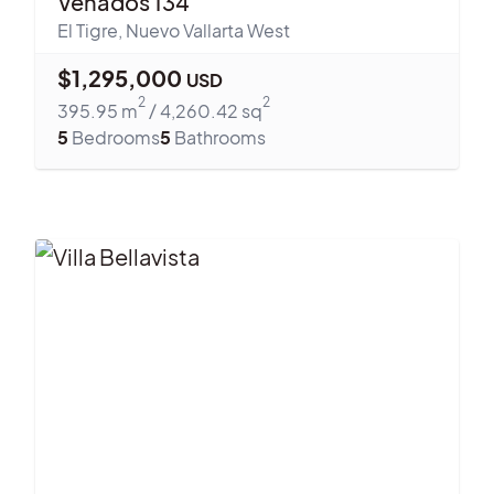
El Tigre
,
Nuevo Vallarta West
$
1,295,000
USD
2
2
395.95
m
/
4,260.42
sq
5
Bedrooms
5
Bathrooms