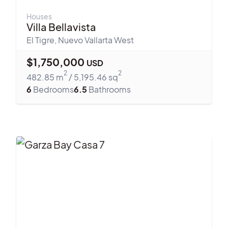
Houses
Villa Bellavista
El Tigre
,
Nuevo Vallarta West
$
1,750,000
USD
2
2
482.85
m
/
5,195.46
sq
6
Bedrooms
6.5
Bathrooms