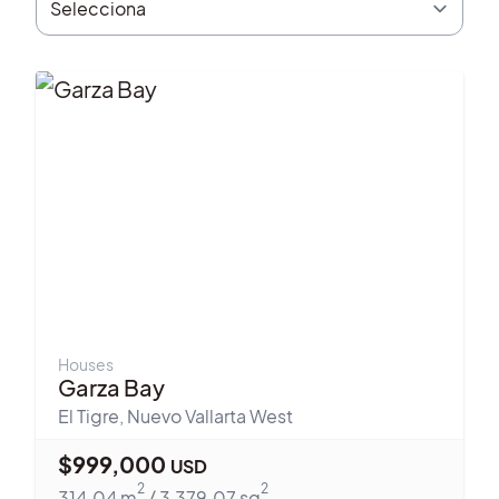
Houses
Garza Bay
El Tigre
,
Nuevo Vallarta West
$
999,000
USD
2
2
314.04
m
/
3,379.07
sq