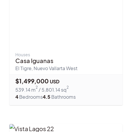
Houses
Casa Iguanas
El Tigre
,
Nuevo Vallarta West
$
1,499,000
USD
2
2
539.14
m
/
5,801.14
sq
4
Bedrooms
4.5
Bathrooms