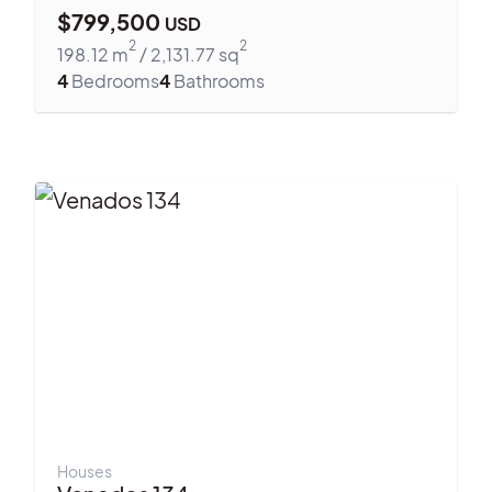
$
799,500
USD
2
2
198.12
m
/
2,131.77
sq
4
Bedrooms
4
Bathrooms
Houses
Venados 134